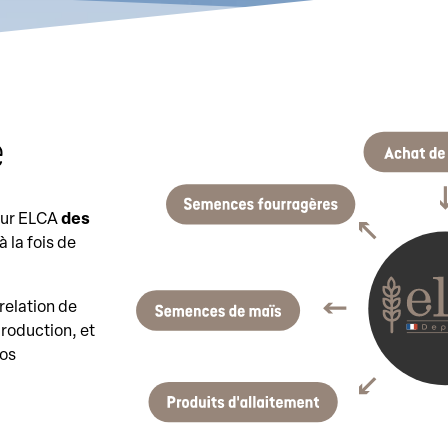
e
pour ELCA
des
à la fois de
.
relation de
roduction, et
nos